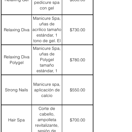
pedicure spa
con gel
Manicure Spa,
uñas de
acrílico tamaño
Relaxing Diva
$730.00
estándar, 1
tono de gel. El
precio
Manicure Spa,
aumenta $100
uñas de
Relaxing Diva
a partir del no.
Polygel
$780.00
Polygel
5 de uña
tamaño
estándar, 1
tono de gel. El
precio
Manicure spa,
aumenta $100
Strong Nails
aplicación de
$550.00
a partir de no.
calcio
5 de uña
Corte de
cabello,
ampolleta
Hair Spa
$700.00
revitalizante,
sesión de