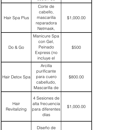
radiofrecuencia
Corte de
capilar, secado
cabello,
u ondas ligeras
mascarilla
Hair Spa Plus
$1,000.00
reparadora
Netmask,
sesión de
Manicure Spa
radiofrecuencia
con Gel,
capilar, secado
Peinado
Do & Go
$500
u ondas ligeras
Express (no
incluye el
lavado)
Arcilla
purificante
para cuero
Hair Detox Spa
$800.00
cabelludo,
Mascarilla de
nutrición para
4 Sesiones de
hidratar el
Hair
alta frecuencia
cabello,
$1,000.00
Revitalizing
para diferentes
Secado u
días
ondas ligeras
Diseño de