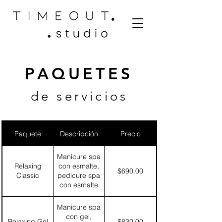
PAQUETES
de servicios
Paquete
Descripción
Precio
Manicure spa
Relaxing
con esmalte,
$690.00
Classic
pedicure spa
con esmalte
Manicure spa
con gel,
Relaxing Gel
$830.00