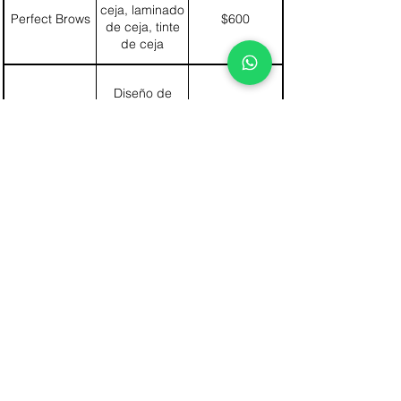
ceja, laminado
Perfect Brows
$600
de ceja, tinte
de ceja
Diseño de
Clean Look
ceja, laminado
$500
de ceja
NUESTRAS PUERTAS
ESTÁN ABIERTAS
¡Te estamos esperando!
Lunes a Viernes de 7:00 a 20:00 hrs
Sábados de 7:00 a 17:00 hrs
CONTÁCTANOS
C. Río Lerma 196 bis, Cuauhtémoc, 06500 Ciudad de México, CDMX,
México