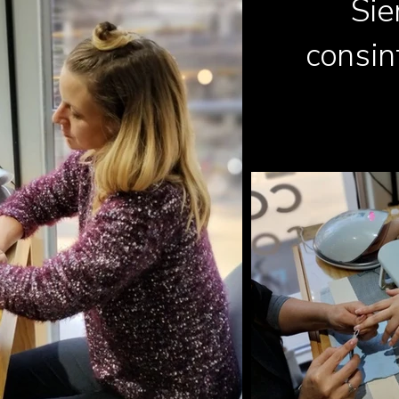
Si
consin