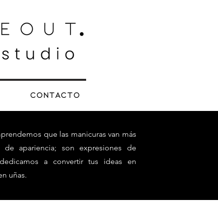
Contacto
mprendemos que las manicuras van más
 de apariencia; son expresiones de
 dedicamos a convertir tus ideas en
en uñas.