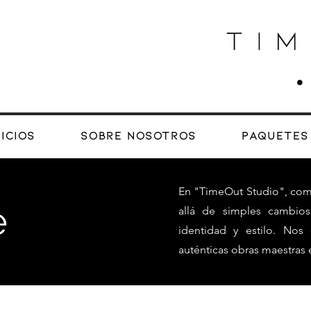
icios
Sobre Nosotros
Paquetes
En "TimeOut Studio", co
e
allá de simples cambios
identidad y estilo. Nos
auténticas obras maestras 