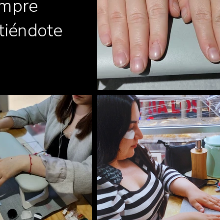
empre
tiéndote