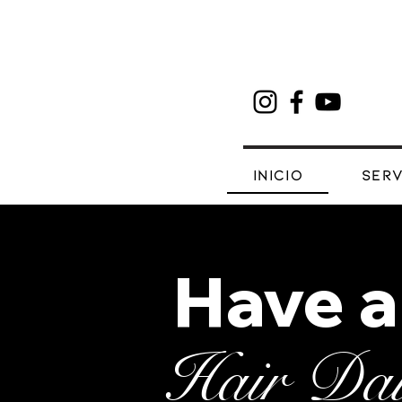
Inicio
Serv
Have a
Hair Da